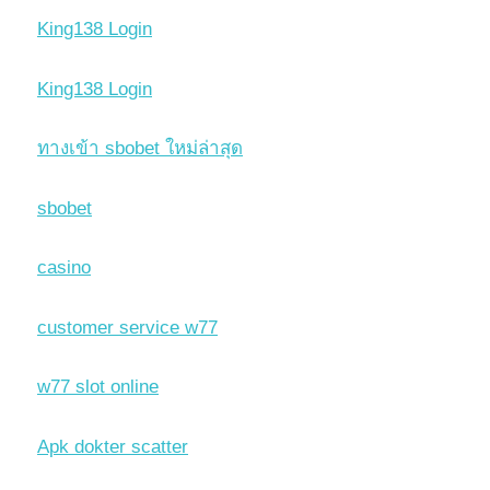
King138 Login
King138 Login
ทางเข้า sbobet ใหม่ล่าสุด
sbobet
casino
customer service w77
w77 slot online
Apk dokter scatter