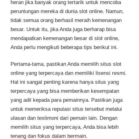
heran jika banyak orang tertarik untuk mencoba
peruntungan mereka di dunia slot online. Namun,
tidak semua orang berhasil meraih kemenangan
besar. Untuk itu, jika Anda juga berharap bisa
mendapatkan kemenangan besar di slot online,
Anda perlu mengikuti beberapa tips berikut ini.
Pertama-tama, pastikan Anda memilih situs slot
online yang terpercaya dan memiliki lisensi resmi.
Hal ini sangat penting karena hanya situs yang
terpercaya yang bisa memberikan kesempatan
yang adil kepada para pemainnya. Pastikan juga
untuk memeriksa reputasi situs tersebut melalui
ulasan dan testimoni dari pemain lain. Dengan
memilih situs yang terpercaya, Anda bisa lebih
tenang dan fokus dalam bermain.