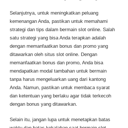
Selanjutnya, untuk meningkatkan peluang
kemenangan Anda, pastikan untuk memahami
strategi dan tips dalam bermain slot online. Salah
satu strategi yang bisa Anda terapkan adalah
dengan memanfaatkan bonus dan promo yang
ditawarkan oleh situs slot online. Dengan
memanfaatkan bonus dan promo, Anda bisa
mendapatkan modal tambahan untuk bermain
tanpa harus mengeluarkan uang dari kantong
Anda. Namun, pastikan untuk membaca syarat
dan ketentuan yang berlaku agar tidak terkecoh
dengan bonus yang ditawarkan.
Selain itu, jangan lupa untuk menetapkan batas
waktu dan batas kekalahan saat bermain slot