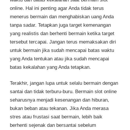
online. Hal ini penting agar Anda tidak terus
menerus bermain dan menghabiskan uang Anda
tanpa sadar. Tetapkan juga target kemenangan
yang realistis dan berhenti bermain ketika target
tersebut tercapai. Jangan terus memaksakan diri
untuk bermain jika sudah mencapai batas waktu
yang Anda tentukan atau jika sudah mencapai
batas kekalahan yang Anda tetapkan.
Terakhir, jangan lupa untuk selalu bermain dengan
santai dan tidak terburu-buru. Bermain slot online
seharusnya menjadi kesenangan dan hiburan,
bukan beban atau tekanan. Jika Anda merasa
stres atau frustasi saat bermain, lebih baik
berhenti sejenak dan bersantai sebelum