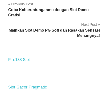
Navigasi
Previous Post
Coba Keberuntunganmu dengan Slot Demo
pos
Gratis!
Next Post
Mainkan Slot Demo PG Soft dan Rasakan Sensasi
Menangnya!
Fire138 Slot
Slot Gacor Pragmatic