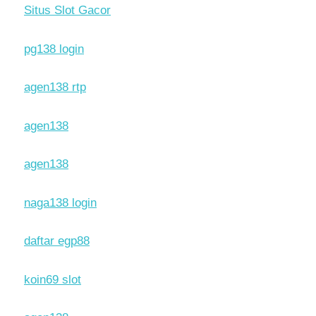
Situs Slot Gacor
pg138 login
agen138 rtp
agen138
agen138
naga138 login
daftar egp88
koin69 slot