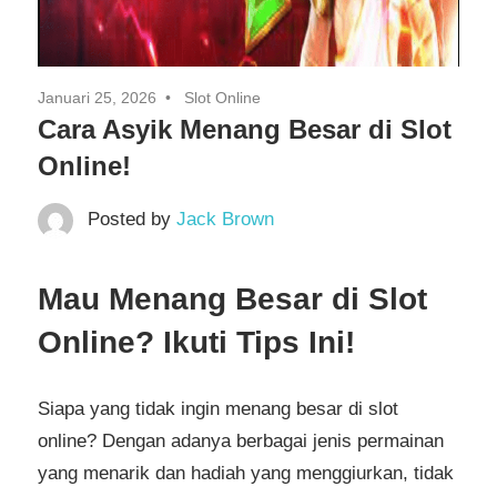
Januari 25, 2026
Slot Online
Cara Asyik Menang Besar di Slot
Online!
Posted by
Jack Brown
Mau Menang Besar di Slot
Online? Ikuti Tips Ini!
Siapa yang tidak ingin menang besar di slot
online? Dengan adanya berbagai jenis permainan
yang menarik dan hadiah yang menggiurkan, tidak