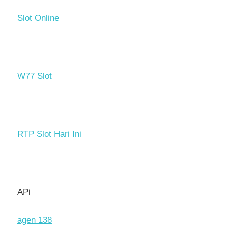
Slot Online
W77 Slot
RTP Slot Hari Ini
APi
agen 138