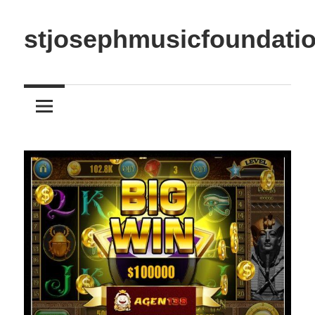
Skip
to
stjosephmusicfoundatio
content
stjosephmusicfoundation.org