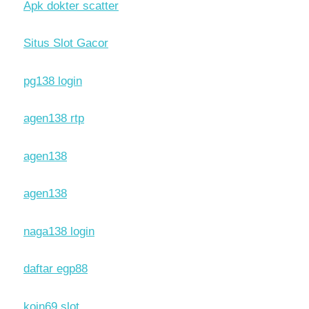
Apk dokter scatter
Situs Slot Gacor
pg138 login
agen138 rtp
agen138
agen138
naga138 login
daftar egp88
koin69 slot