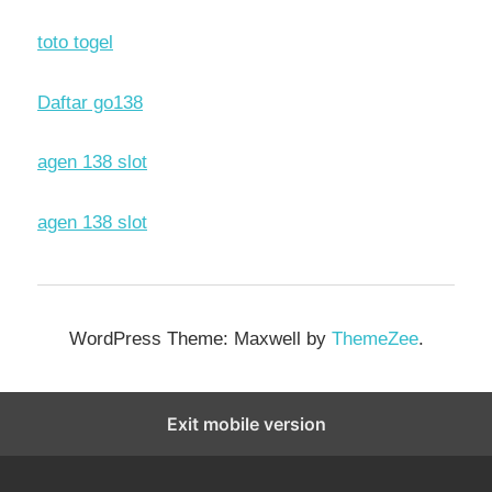
toto togel
Daftar go138
agen 138 slot
agen 138 slot
WordPress Theme: Maxwell by
ThemeZee
.
Exit mobile version