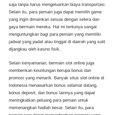
saja tanpa harus mengeluarkan biaya transportasi.
Selain itu, para pemain juga dapat memilih game
yang ingin dimainkan sesuai dengan selera dan
gaya bermain mereka. Hal ini tentunya sangat
menguntungkan bagi para pemain yang memiliki
jadwal yang padat atau tinggal di daerah yang sulit
dijangkau oleh kasino fisik.
Selain kenyamanan, bermain slot online juga
memberikan keuntungan berupa bonus dan
promosi yang menarik. Banyak situs slot online di
Indonesia menawarkan bonus selamat datang,
bonus deposit, dan bonus lainnya yang dapat
meningkatkan peluang para pemain untuk
memenangkan hadiah besar. Selain itu, para