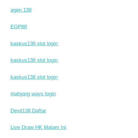
agen 138
EGP88
kaskus138 slot login
kaskus138 slot login
kaskus138 slot login
mahjong ways login
Devil138 Daftar
Live Draw HK Malam Ini