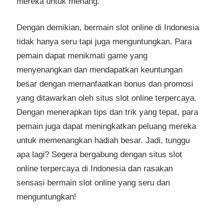
mereka untuk menang.
Dengan demikian, bermain slot online di Indonesia
tidak hanya seru tapi juga menguntungkan. Para
pemain dapat menikmati game yang
menyenangkan dan mendapatkan keuntungan
besar dengan memanfaatkan bonus dan promosi
yang ditawarkan oleh situs slot online terpercaya.
Dengan menerapkan tips dan trik yang tepat, para
pemain juga dapat meningkatkan peluang mereka
untuk memenangkan hadiah besar. Jadi, tunggu
apa lagi? Segera bergabung dengan situs slot
online terpercaya di Indonesia dan rasakan
sensasi bermain slot online yang seru dan
menguntungkan!