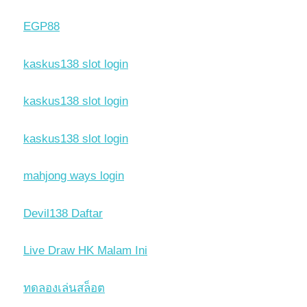
EGP88
kaskus138 slot login
kaskus138 slot login
kaskus138 slot login
mahjong ways login
Devil138 Daftar
Live Draw HK Malam Ini
ทดลองเล่นสล็อต