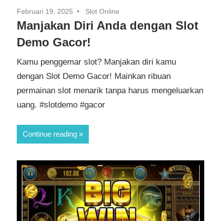
Februari 19, 2025
Slot Online
Manjakan Diri Anda dengan Slot
Demo Gacor!
Kamu penggemar slot? Manjakan diri kamu
dengan Slot Demo Gacor! Mainkan ribuan
permainan slot menarik tanpa harus mengeluarkan
uang. #slotdemo #gacor
Continue reading