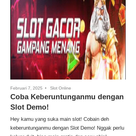
Februari 7, 2025
Slot Online
Coba Keberuntunganmu dengan
Slot Demo!
Hey kamu yang suka main slot! Cobain deh
keberuntunganmu dengan Slot Demo! Nggak perlu