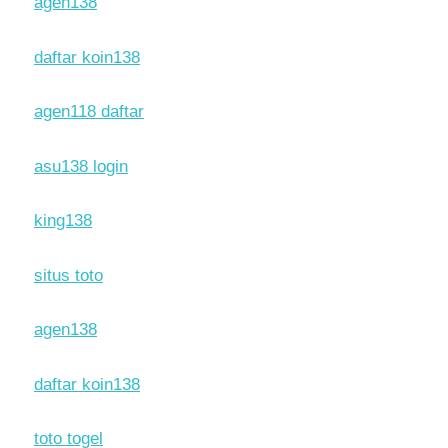
agen138
daftar koin138
agen118 daftar
asu138 login
king138
situs toto
agen138
daftar koin138
toto togel