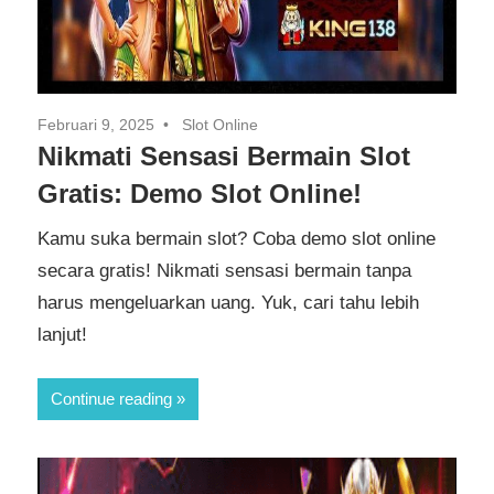
Februari 9, 2025
Slot Online
Nikmati Sensasi Bermain Slot
Gratis: Demo Slot Online!
Kamu suka bermain slot? Coba demo slot online
secara gratis! Nikmati sensasi bermain tanpa
harus mengeluarkan uang. Yuk, cari tahu lebih
lanjut!
Continue reading