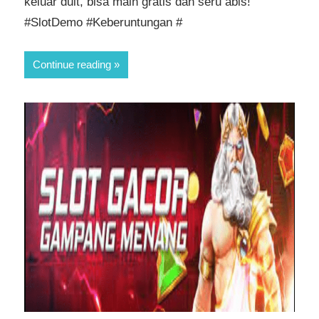
keluar duit, bisa main gratis dan seru abis!
#SlotDemo #Keberuntungan #
Continue reading