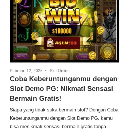
Februari 12, 2025
Slot Online
Coba Keberuntunganmu dengan
Slot Demo PG: Nikmati Sensasi
Bermain Gratis!
Siapa yang tidak suka bermain slot? Dengan Coba
Keberuntunganmu dengan Slot Demo PG, kamu
bisa menikmati sensasi bermain gratis tanpa