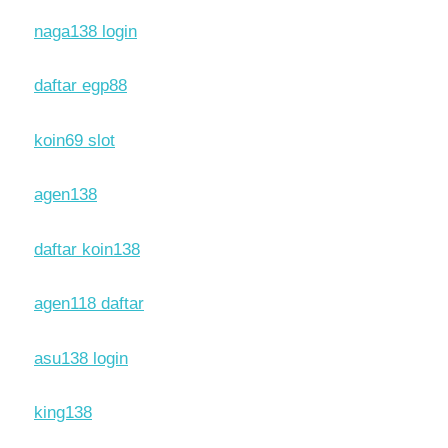
naga138 login
daftar egp88
koin69 slot
agen138
daftar koin138
agen118 daftar
asu138 login
king138