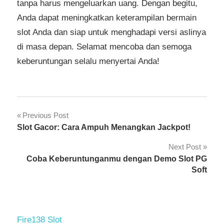
tanpa harus mengeluarkan uang. Dengan begitu,
Anda dapat meningkatkan keterampilan bermain
slot Anda dan siap untuk menghadapi versi aslinya
di masa depan. Selamat mencoba dan semoga
keberuntungan selalu menyertai Anda!
Navigasi
Previous Post
Slot Gacor: Cara Ampuh Menangkan Jackpot!
pos
Next Post
Coba Keberuntunganmu dengan Demo Slot PG
Soft
Fire138 Slot