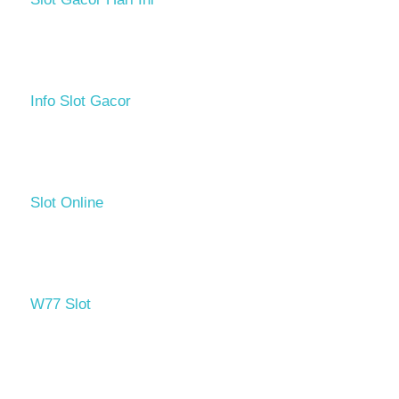
Info Slot Gacor
Slot Online
W77 Slot