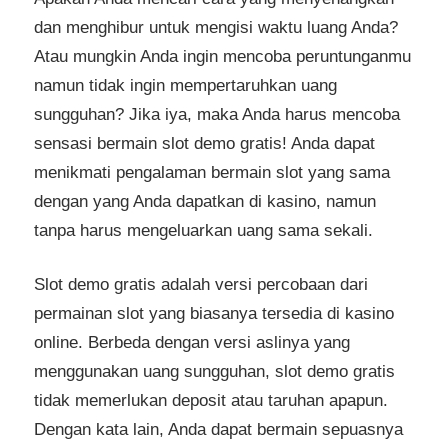
dan menghibur untuk mengisi waktu luang Anda?
Atau mungkin Anda ingin mencoba peruntunganmu
namun tidak ingin mempertaruhkan uang
sungguhan? Jika iya, maka Anda harus mencoba
sensasi bermain slot demo gratis! Anda dapat
menikmati pengalaman bermain slot yang sama
dengan yang Anda dapatkan di kasino, namun
tanpa harus mengeluarkan uang sama sekali.
Slot demo gratis adalah versi percobaan dari
permainan slot yang biasanya tersedia di kasino
online. Berbeda dengan versi aslinya yang
menggunakan uang sungguhan, slot demo gratis
tidak memerlukan deposit atau taruhan apapun.
Dengan kata lain, Anda dapat bermain sepuasnya