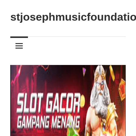
Skip
to
stjosephmusicfoundatio
content
stjosephmusicfoundation.org