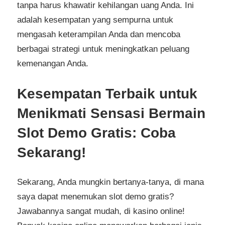
tanpa harus khawatir kehilangan uang Anda. Ini
adalah kesempatan yang sempurna untuk
mengasah keterampilan Anda dan mencoba
berbagai strategi untuk meningkatkan peluang
kemenangan Anda.
Kesempatan Terbaik untuk
Menikmati Sensasi Bermain
Slot Demo Gratis: Coba
Sekarang!
Sekarang, Anda mungkin bertanya-tanya, di mana
saya dapat menemukan slot demo gratis?
Jawabannya sangat mudah, di kasino online!